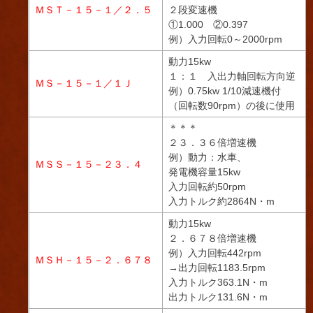
ＭＳＴ－１５－１／２．５
２段変速機
①1.000 ②0.397
例）入力回転0～2000rpm
動力15kw
１：１ 入出力軸回転方向逆
ＭＳ－１５－１／１Ｊ
例）0.75kw 1/10減速機付
（回転数90rpm）の後に使用
＊＊＊
２３．３６倍増速機
例）動力：水車、
ＭＳＳ－１５－２３．４
発電機容量15kw
入力回転約50rpm
入力トルク約2864N・m
動力15kw
２．６７８倍増速機
例）入力回転442rpm
ＭＳＨ－１５－２．６７８
→出力回転1183.5rpm
入力トルク363.1N・m
出力トルク131.6N・m