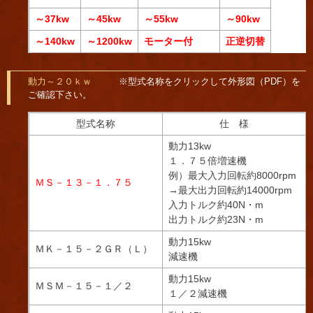
～37kw
～45kw
～55kw
～90kw
～140kw
～1200kw
モーター付
正逆切替
動力～２０ｋｗ
※型式名称をクリックして外形図（PDF）を
ご確認下さい。
型式名称
仕 様
動力13kw
１．７５倍増速機
例）最大入力回転約8000rpm
ＭＳ－１３－１．７５
→最大出力回転約14000rpm
入力トルク約40N・m
出力トルク約23N・m
動力15kw
ＭＫ－１５－２ＧＲ（Ｌ）
減速機
動力15kw
ＭＳＭ－１５－１／２
１／２減速機