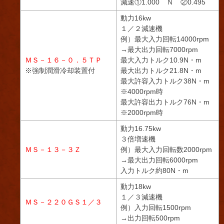
減速①1.000 Ｎ ②0.495
動力16kw
１／２減速機
例）最大入力回転14000rpm
→最大出力回転7000rpm
ＭＳ－１６－０．５ＴＰ
最大入力トルク10.9N・m
※強制潤滑冷却装置付
最大出力トルク21.8N・m
最大許容入力トルク38N・m
※4000rpm時
最大許容出力トルク76N・m
※2000rpm時
動力16.75kw
３倍増速機
ＭＳ－１３－３Ｚ
例）最大入力回転数2000rpm
→最大出力回転6000rpm
入力トルク約80N・m
動力18kw
１／３減速機
ＭＳ－２２０ＧＳ１／３
例）入力回転1500rpm
→出力回転500rpm