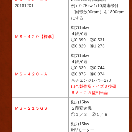
20161201
例）0.75kw 1/10減速機付
（回転数90rpm）を1800rpm
にする
動力15kw
４段変速
ＭＳ－４２０【標準】
①0.399 ②0.531
③0.829 ④1.273
動力15kw
４段変速
①0.339 ②0.744
ＭＳ－４２０－Ａ
③0.875 ④0.974
※チェンジレバー270
山合製作所・イズミ技研
ＲＡ－２５型相当品
動力15kw
ＭＳ－２１５ＧＳ
２段変速機
①１／３ ②１／９
動力15kw
INVモーター