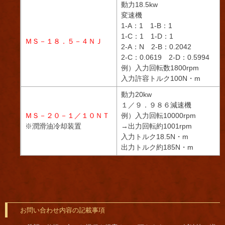
動力18.5kw
変速機
1-A：1 1-B：1
1-C：1 1-D：1
ＭＳ－１８．５－４ＮＪ
2-A：N 2-B：0.2042
2-C：0.0619 2-D：0.5994
例）入力回転数1800rpm
入力許容トルク100N・m
動力20kw
１／９．９８６減速機
ＭＳ－２０－１／１０ＮＴ
例）入力回転10000rpm
※潤滑油冷却装置
→出力回転約1001rpm
入力トルク18.5N・m
出力トルク約185N・m
お問い合わせ内容の記載事項