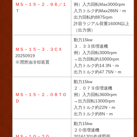
ＭＳ－１５－２．９６／１
例）入力回転Max3000rpm
Ｔ
入力トルク約Max286N・m
出力回転約8875rpm
許容ラジアル荷重1600N以上
（出力側）
動力15kw
３．３３倍増速機
ＭＳ－１５－３．３ＣＸ
例）入力回転3000rpm
20250919
→出力回転約10000rpm
※潤滑油冷却装置
入力トルク約14.3N・m
出力トルク約47.75N・m
動力15kw
２．０７９倍増速機
ＭＳ－１５－２．０８ＴＯ
例）入力回転3600rpm
Ｄ
→出力回転13000rpm
入力トルク約22N・m
出力トルク約8N・m
動力15kw
２０倍増速機
ＭＳ－１０－２０
20161201作成図面