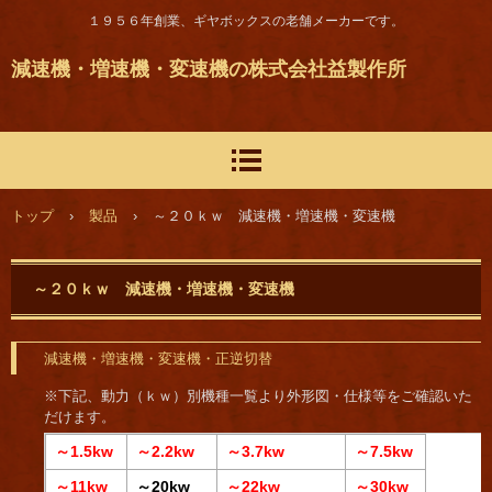
１９５６年創業、ギヤボックスの老舗メーカーです。
減速機・増速機・変速機の株式会社益製作所
トップ
›
製品
›
～２０ｋｗ 減速機・増速機・変速機
～２０ｋｗ 減速機・増速機・変速機
減速機・増速機・変速機・正逆切替
※下記、動力（ｋｗ）別機種一覧より外形図・仕様等をご確認いた
だけます。
～1.5kw
～2.2kw
～3.7kw
～7.5kw
～11kw
～20kw
～22kw
～30kw