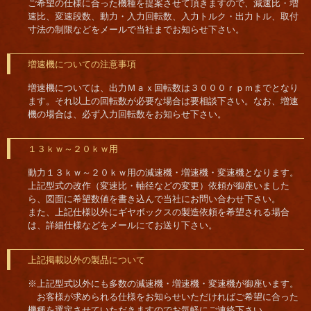
ご希望の仕様に合った機種を提案させて頂きますので、減速比・増
速比、変速段数、動力・入力回転数、入力トルク・出力トル、取付
寸法の制限などをメールで当社までお知らせ下さい。
増速機についての注意事項
増速機については、出力Ｍａｘ回転数は３０００ｒｐｍまでとなり
ます。それ以上の回転数が必要な場合は要相談下さい。なお、増速
機の場合は、必ず入力回転数をお知らせ下さい。
１３ｋｗ～２０ｋｗ用
動力１３ｋｗ～２０ｋｗ用の減速機・増速機・変速機となります。
上記型式の改作（変速比・軸径などの変更）依頼が御座いました
ら、図面に希望数値を書き込んで当社にお問い合わせ下さい。
また、上記仕様以外にギヤボックスの製造依頼を希望される場合
は、詳細仕様などをメールにてお送り下さい。
上記掲載以外の製品について
※上記型式以外にも多数の減速機・増速機・変速機が御座います。
お客様が求められる仕様をお知らせいただければご希望に合った
機種を選定させていただきますのでお気軽にご連絡下さい。