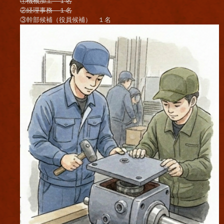
①機械加工 １名
②経理事務 １名
③幹部候補（役員候補） １名