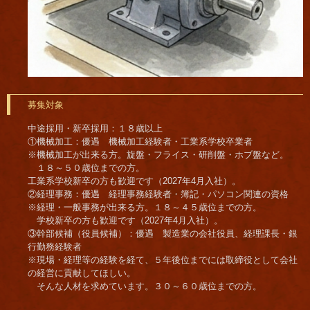
募集対象
中途採用・新卒採用：１８歳以上
①機械加工：優遇 機械加工経験者・工業系学校卒業者
※機械加工が出来る方。旋盤・フライス・研削盤・ホブ盤など。
１８～５０歳位までの方。
工業系学校新卒の方も歓迎です（2027年4月入社）。
②経理事務：優遇 経理事務経験者・簿記・パソコン関連の資格
※経理・一般事務が出来る方。１８～４５歳位までの方。
学校新卒の方も歓迎です（2027年4月入社）。
③幹部候補（役員候補）：優遇 製造業の会社役員、経理課長・銀
行勤務経験者
※現場・経理等の経験を経て、５年後位までには取締役として会社
の経営に貢献してほしい。
そんな人材を求めています。３０～６０歳位までの方。