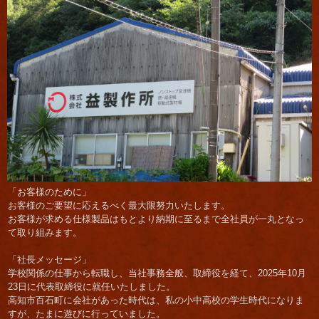
「お客様のために」
お客様のご要望に応えるべく最大限努力いたします。
お客様が求める仕様製品はもとより納期に至るまで全社員が一丸となっ
て取り組みます。
「社長メッセージ」
学校関係の仕事から転職し、当社事務全般、取締役を経て、2025年10月
23日に代表取締役に就任いたしました。
高知市百石町に会社があった時代は、私の小中高校の学生時代になりま
すが、たまに遊びに行っていました。