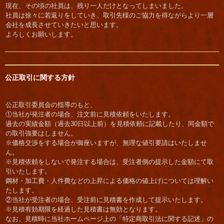
現在、その頃の社員は、残り一人だけとなってしまいました。
社員は徐々に若返りをしていき、取引先様のご協力を得ながらより一層
会社を成長させていきたいと思います。
よろしくお願いします。
公正取引に関する方針
公正取引委員会の指導のもと、
①当社が発注者の場合、注文前に見積依頼をいたします。
過去の実績金額（過去30日以上前）を見積依頼に記載したり、同金額で
の取引強要はしません。
※価格交渉をする場合が御座いますが、無理な値引要請はいたしませ
ん。
※見積依頼をしないで発注する場合は、受注者側の提示した金額にて取
引いたします。
鋼材・加工費・人件費などの上昇による価格の値上げについては理解い
たします。
②当社が受注者の場合、受注前に見積書を作成して提示いたします。
※見積有効期限を経過した見積書は無効となります。
なお、見積時に当社ホームページ上の「特定商取引法に関する記述」の