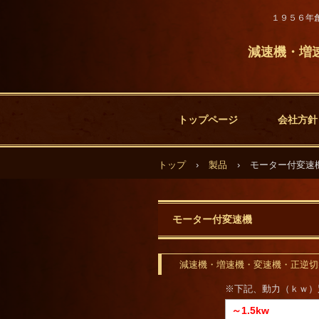
１９５６年
減速機・増
トップページ
会社方針
トップ
›
製品
›
モーター付変速
モーター付変速機
減速機・増速機・変速機・正逆切
※下記、動力（ｋｗ）
～1.5kw