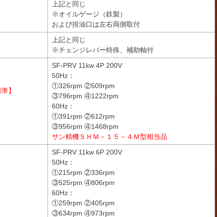
上記と同じ
Ｇ
※オイルゲージ（鉄製）
および排油口は左右両側取付
Ｉ
上記と同じ
※チェンジレバー特殊、補助軸付
SF-PRV 11kw 4P 200V
50Hz：
①326rpm ②509rpm
標準】
③796rpm ④1222rpm
60Hz：
①391rpm ②612rpm
③956rpm ④1468rpm
サン精機ＳＨＭ－１５－４Ｍ型相当品
SF-PRV 11kw 6P 200V
50Hz：
①215rpm ②336rpm
Ａ
③525rpm ④806rpm
60Hz：
①259rpm ②405rpm
③634rpm ④973rpm