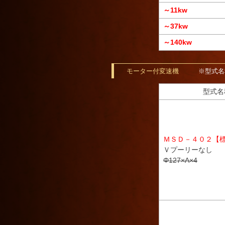
～11kw
～37kw
～140kw
モーター付変速機
※型式名
型式名
ＭＳＤ－４０２【
Ｖプーリーなし
Φ127×A×4