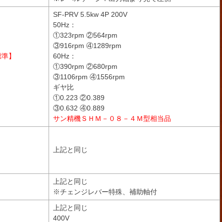
SF-PRV 5.5kw 4P 200V
50Hz：
①323rpm ②564rpm
③916rpm ④1289rpm
標準】
60Hz：
①390rpm ②680rpm
③1106rpm ④1556rpm
ギヤ比
①0.223 ②0.389
③0.632 ④0.889
サン精機ＳＨＭ－０８－４Ｍ型相当品
Ｅ
上記と同じ
Ｇ
上記と同じ
※チェンジレバー特殊、補助軸付
上記と同じ
400V