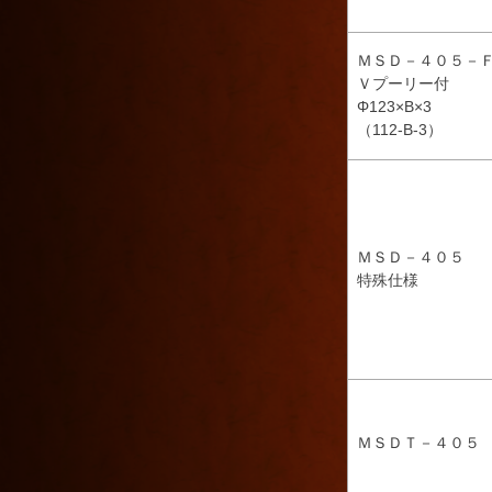
ＭＳＤ－４０５－
Ｖプーリー付
Φ123×B×3
（112-B-3）
ＭＳＤ－４０５
特殊仕様
ＭＳＤＴ－４０５