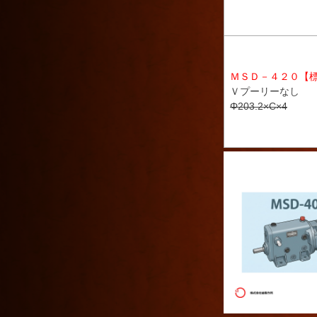
ＭＳＤ－４２０【
Ｖプーリーなし
Φ203.2×C×4