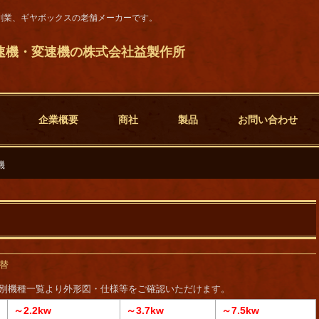
創業、ギヤボックスの老舗メーカーです。
速機・変速機の株式会社益製作所
企業概要
商社
製品
お問い合わせ
機
替
別機種一覧より外形図・仕様等をご確認いただけます。
～2.2kw
～3.7kw
～7.5kw