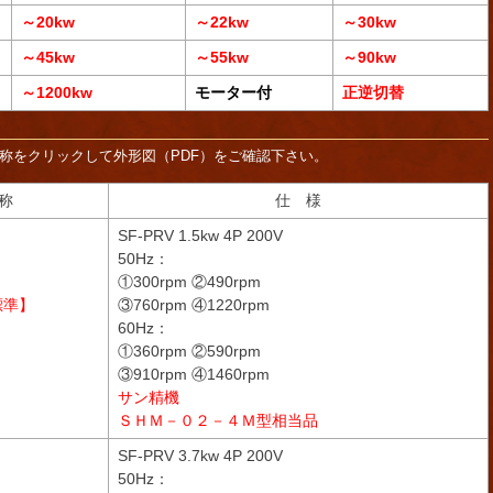
～20kw
～22kw
～30kw
～45kw
～55kw
～90kw
～1200kw
モーター付
正逆切替
称をクリックして外形図（PDF）をご確認下さい。
称
仕 様
SF-PRV 1.5kw 4P 200V
50Hz：
①300rpm ②490rpm
標準】
③760rpm ④1220rpm
60Hz：
①360rpm ②590rpm
③910rpm ④1460rpm
サン精機
ＳＨＭ－０２－４Ｍ型相当品
SF-PRV 3.7kw 4P 200V
50Hz：