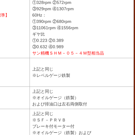
①328rpm ②572rpm
③929rpm ④1307rpm
標準】
60Hz：
①390rpm ②680rpm
③11061rpm ④1556rpm
ギヤ比
①0.223 ②0.389
③0.632 ④0.989
サン精機ＳＨＭ－０５－４Ｍ型相当品
Ａ
上記と同じ
※レベルゲージ鉄製
Ｄ
上記と同じ
※オイルゲージ（鉄製）
および排油口は左右両側取付
上記と同じ
Ｅ
※ＳＦ－ＰＲＶＢ
ブレーキ付モーター付
※オイルゲージ（鉄製）および