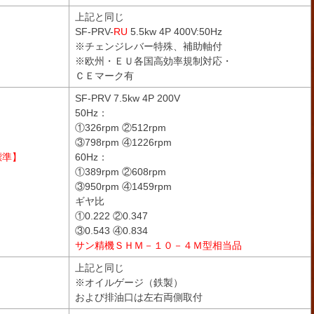
上記と同じ
SF-PRV-
RU
5.5kw 4P 400V:50Hz
Ｉ
※チェンジレバー特殊、補助軸付
※欧州・ＥＵ各国高効率規制対応・
ＣＥマーク有
SF-PRV 7.5kw 4P 200V
50Hz：
①326rpm ②512rpm
③798rpm ④1226rpm
標準】
60Hz：
①389rpm ②608rpm
③950rpm ④1459rpm
ギヤ比
①0.222 ②0.347
③0.543 ④0.834
サン精機ＳＨＭ－１０－４Ｍ型相当品
Ａ
上記と同じ
※オイルゲージ（鉄製）
および排油口は左右両側取付