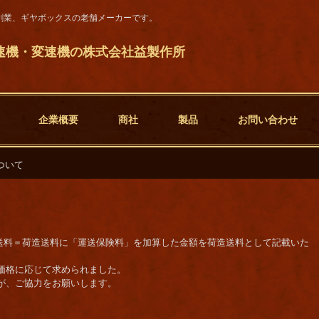
創業、ギヤボックスの老舗メーカーです。
速機・変速機の株式会社益製作所
企業概要
商社
製品
お問い合わせ
ついて
料＋送料＝荷造送料に「運送保険料」を加算した金額を荷造送料として記載いた
価格に応じて求められました。
が、ご協力をお願いします。